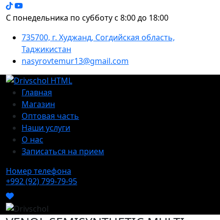
С понедельника по субботу с 8:00 до 18:00
735700, г. Худжанд, Согдийская область,
Таджикистан
nasyrovtemur13@gmail.com
Главная
Магазин
Оптовая часть
Наши услуги
О нас
Записаться на прием
Номер телефона
+992 (92) 799-79-95