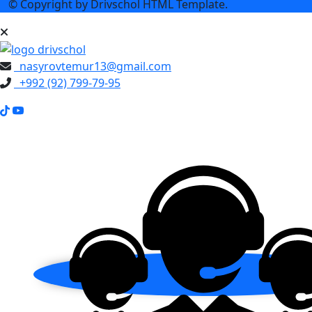
© Copyright
by Drivschol HTML Template.
nasyrovtemur13@gmail.com
+992 (92) 799-79-95