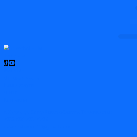
Магазин
Оптовая часть
Наши услуги
О нас
Контакты
г. Худжанд, Согдийская область, Таджикистан
+992 (92) 799-79-95
nasyrovtemur13@gmail.com